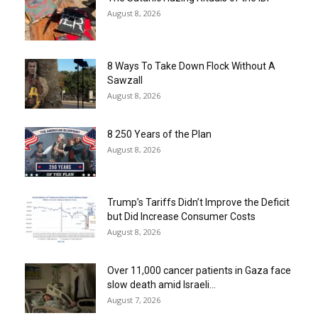
August 8, 2026
8 Ways To Take Down Flock Without A
Sawzall
August 8, 2026
8 250 Years of the Plan
August 8, 2026
Trump’s Tariffs Didn’t Improve the Deficit
but Did Increase Consumer Costs
August 8, 2026
Over 11,000 cancer patients in Gaza face
slow death amid Israeli...
August 7, 2026