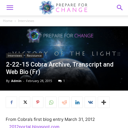
Home
Interviews
Interviews
Resistance
2-22-15 Cobra Archive, Transcript and
Web Bio (Fr)
By
Admin
-
February 28, 2015
1
From Cobra’s first blog entry March 31, 2012
2012portal.blogspot.com