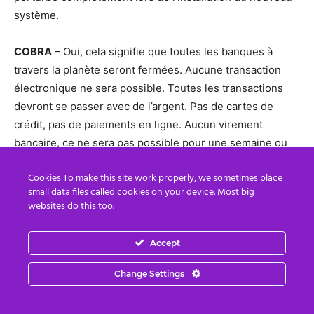
système.
COBRA
– Oui, cela signifie que toutes les banques à
travers la planète seront fermées. Aucune transaction
électronique ne sera possible. Toutes les transactions
devront se passer avec de l’argent. Pas de cartes de
crédit, pas de paiements en ligne. Aucun virement
bancaire, ce ne sera pas possible pour une semaine ou
deux.
Cookies To make this site work properly, we sometimes place
small data files called cookies on your device. Most big
Judi – George dit pour ma compréhension, l’ascension
websites do this too.
est un processus graduel. Est-ce que l’événement
pourrait déclencher l’éveil les masses?
Accept
COBRA
– Oui l’événement déclenchera les masses pour
Change Settings
commencer leur éveil, mais ce n’est pas encore
l’ascension.